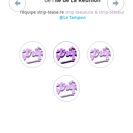
de l'
île de La Réunion
l'équipe strip-tease.re
strip-teaseuse & strip-teaseur
@Le Tampon
sur la Côte Sous le Vent, à la
même hauteur que la ville de
Saint-Pierre. La commune
s'étend sur les pentes
descendante de la Plaine des
Cafres vers l'océan. Elle est
entourée au nord-ouest par le
Bras de la Plaine et au sud-est
par la Rivière des Remparts Elle
représente 2 cantons mais
appartient à l’arrondissement
de Saint-Pierre. Son code
postal est 97430 alors que son
code INSEE est 97422. Le
tampon compte plus de 75 000
habitants soit une densité de