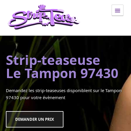
Idée cadeau
Strip-teaseuse
anniversaire 97434
Le Tampon 97430
Evjf
evjf 97434
Demandez les strip-teaseuses disponiblent sur le Tampon
Evjh
97430 pour votre évènement
evjh 97434
Striptease
DEMANDER UN PRIX
striptease 97400