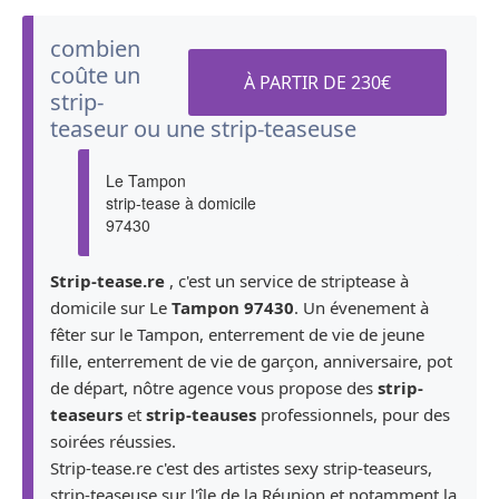
Nous pouvons vous établir un
devis gratuit concernant votre
combien
demande de strip-tease à
coûte un
À PARTIR DE 230€
domicile
sur Le Tampon
strip-
rapidement vous pouvez
teaseur ou une strip-teaseuse
établir une demande par mail
ou par SMS (plus rapide)
Le Tampon
strip-tease à domicile
l'équipe strip-tease.re
strip-teaseuse & strip-teaseur
97430
@Le Tampon
Organisez un enterrement de
Strip-tease.re
, c'est un service de striptease à
vie de célibataire à Le Tampon
domicile sur Le
Tampon 97430
. Un évenement à
n'as jamais été aussi facile,
fêter sur le Tampon, enterrement de vie de jeune
choisissez votre strip-teaseur,
fille, enterrement de vie de garçon, anniversaire, pot
votre strip-teaseuse, puis votre
de départ, nôtre agence vous propose des
strip-
thème et costume et c'est parti
teaseurs
et
strip-teauses
professionnels, pour des
pour une prestation de folie !
soirées réussies.
avec l'assurance de toujours
Strip-tease.re c'est des artistes sexy strip-teaseurs,
avoir un artiste sexy et
strip-teaseuse sur l'île de la Réunion et notamment la