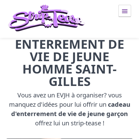
ENTERREMENT DE
Idée cadeau
VIE DE JEUNE
anniversaire 97434
HOMME SAINT-
Evjf
GILLES
evjf 97434
Vous avez un EVJH à organiser? vous
Evjh
manquez d'idées pour lui offrir un
cadeau
evjh 97434
d'enterrement de vie de jeune garçon
offrez lui un strip-tease !
Striptease
striptease 97400