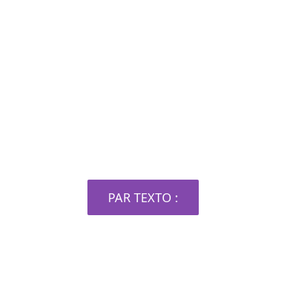
Demandez un devis
maintenant
PAR TEXTO :
06 92 44 89 26