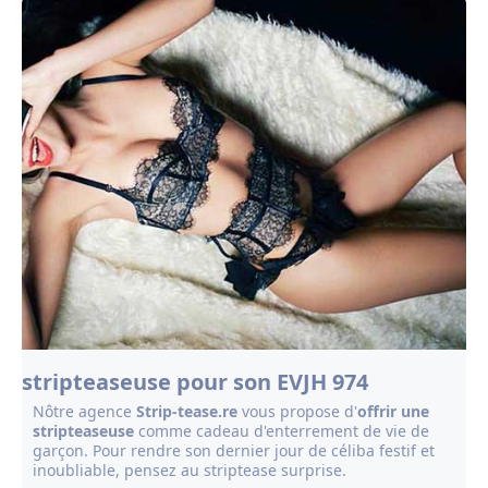
striptease 97460
striptease 97430
striptease 97410
striptease 97434
spectacle
chippendales 97434
cours
striptease 97434
stripteaseuse pour son EVJH 974
Nôtre agence
Strip-tease.re
vous propose d'
offrir une
stripteaseuse
comme cadeau d'enterrement de vie de
garçon. Pour rendre son dernier jour de céliba festif et
inoubliable, pensez au striptease surprise.