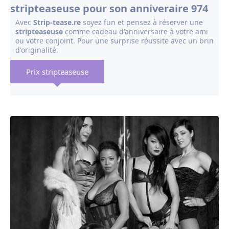
stripteaseuse pour son anniveraire 974
Avec
Strip-tease.re
soyez fun et pensez à réserver une
stripteaseuse
comme cadeau d'anniversaire à votre ami
ou votre conjoint. Pour une surprise réussite avec un brin
d'originalité.
Prix stripteaseuse