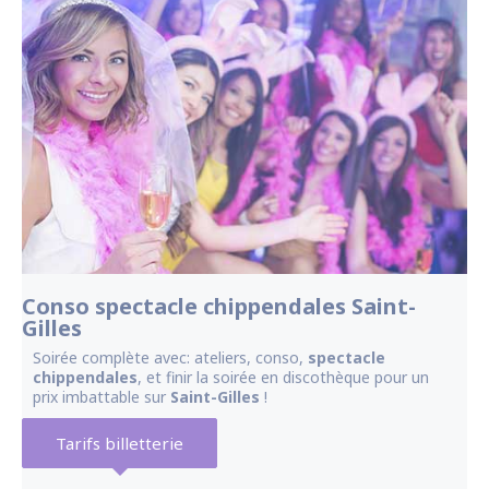
striptease 97460
striptease 97430
striptease 97410
striptease 97434
spectacle
chippendales 97434
cours
Conso spectacle chippendales Saint-
Gilles
striptease 97434
Soirée complète avec: ateliers, conso,
spectacle
chippendales
, et finir la soirée en discothèque pour un
prix imbattable sur
Saint-Gilles
!
Tarifs billetterie