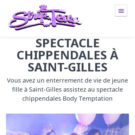
SPECTACLE
Idée cadeau
CHIPPENDALES À
anniversaire 97434
SAINT-GILLES
Evjf
Vous avez un enterrement de vie de jeune
evjf 97434
fille à Saint-Gilles assistez au spectacle
Evjh
chippendales Body Temptation
evjh 97434
Striptease
striptease 97400