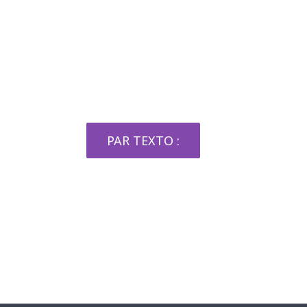
Demandez un devis
maintenant
PAR TEXTO :
06 92 44 89 26